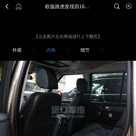




欧版路虎发现四16款 3.0T SE图片
欧版路虎发现四16款 3.0T SE图片
【点击图片左右两端进行上下翻页】
外观
内饰
细节