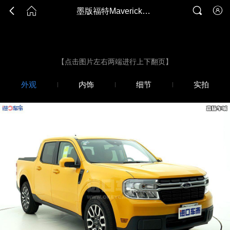




墨版福特Maverick独行侠22款 2.0T Lariat图片
墨版福特Maverick独行侠22款 2.0T Lariat图片
【点击图片左右两端进行上下翻页】
外观
内饰
细节
实拍