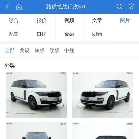



路虎揽胜行政3.0汽油

综合
报价
视频
文章
图片
配置
口碑
金融
团购
全部
美规
加版
欧版
中规
外观