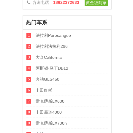
咨询电话：
18622372633

黄金级商家
热门车系
法拉利Purosangue
1
法拉利法拉利296
2
大众California
3
阿斯顿·马丁DB12
4
奔驰GLS450
5
丰田红杉
6
雷克萨斯LX600
7
丰田霸道4000
8
雷克萨斯LX700h
9