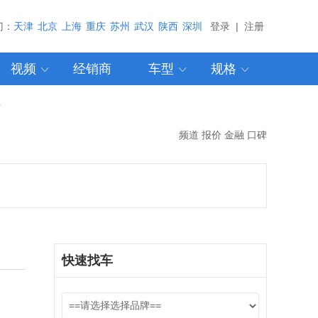
门：
天津
北京
上海
重庆
苏州
武汉
陕西
深圳
登录
|
注册
视频
经销商
车型
规格



片
频道
报价
金融
口碑
快速找车