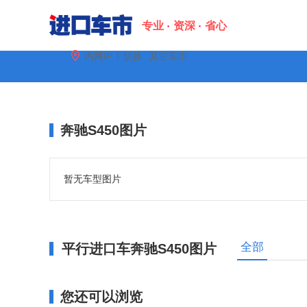
专业
资深
省心
|

内网IP
切换
其它车市
配置
图片
金融
口碑
奔驰S450图片
暂无车型图片
全部
平行进口车奔驰S450图片
您还可以浏览