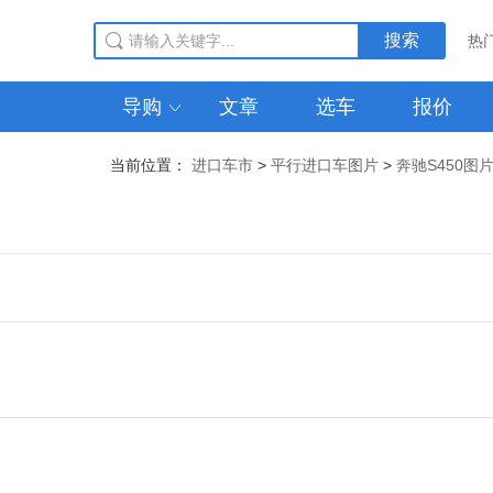
搜索
热
导购
文章
选车
报价

最新到港
当前位置：
进口车市
>
平行进口车图片
>
奔驰S450图