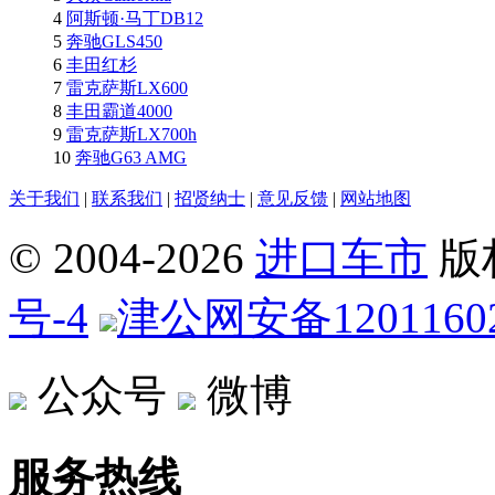
4
阿斯顿·马丁DB12
5
奔驰GLS450
6
丰田红杉
7
雷克萨斯LX600
8
丰田霸道4000
9
雷克萨斯LX700h
10
奔驰G63 AMG
关于我们
|
联系我们
|
招贤纳士
|
意见反馈
|
网站地图
© 2004-
2026
进口车市
版
号-4
津公网安备12011602
公众号
微博
服务热线