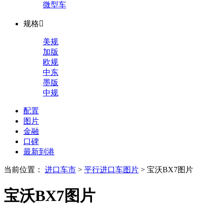
微型车
规格

美规
加版
欧规
中东
墨版
中规
配置
图片
金融
口碑
最新到港
当前位置：
进口车市
>
平行进口车图片
>
宝沃BX7图片
宝沃BX7图片