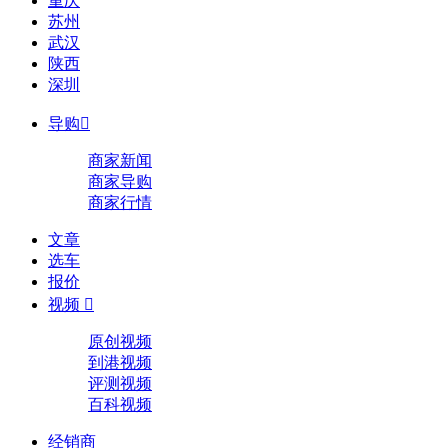
重庆
苏州
武汉
陕西
深圳
导购

商家新闻
商家导购
商家行情
文章
选车
报价
视频

原创视频
到港视频
评测视频
百科视频
经销商