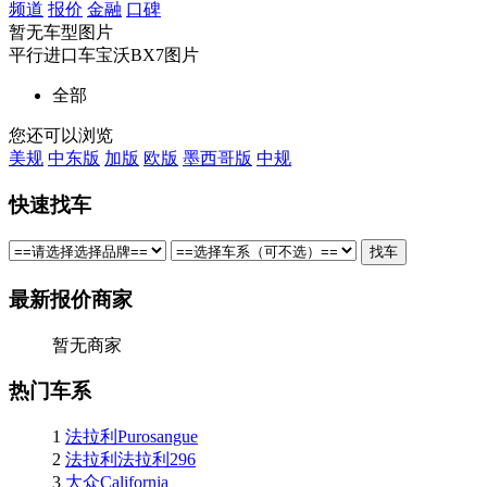
频道
报价
金融
口碑
暂无车型图片
平行进口车宝沃BX7图片
全部
您还可以浏览
美规
中东版
加版
欧版
墨西哥版
中规
快速找车
最新报价商家
暂无商家
热门车系
1
法拉利Purosangue
2
法拉利法拉利296
3
大众California