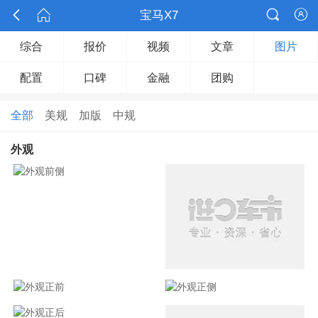



宝马X7

综合
报价
视频
文章
图片
配置
口碑
金融
团购
全部
美规
加版
中规
外观