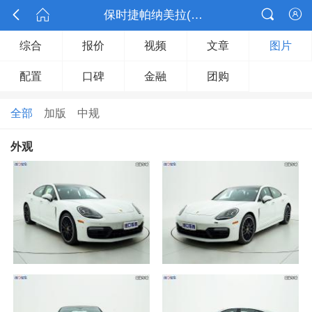



保时捷帕纳美拉(Panamera)

综合
报价
视频
文章
图片
配置
口碑
金融
团购
全部
加版
中规
外观