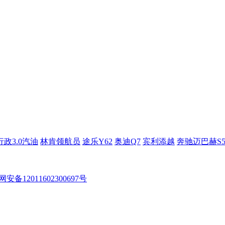
政3.0汽油
林肯领航员
途乐Y62
奥迪Q7
宾利添越
奔驰迈巴赫S5
安备12011602300697号