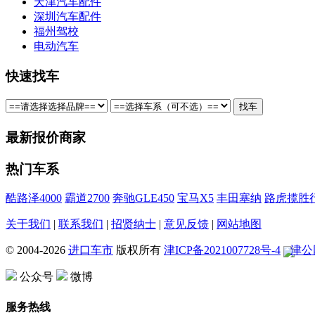
天津汽车配件
深圳汽车配件
福州驾校
电动汽车
快速找车
最新报价商家
热门车系
酷路泽4000
霸道2700
奔驰GLE450
宝马X5
丰田塞纳
路虎揽胜行
关于我们
|
联系我们
|
招贤纳士
|
意见反馈
|
网站地图
© 2004-
2026
进口车市
版权所有
津ICP备2021007728号-4
津公网
公众号
微博
服务热线