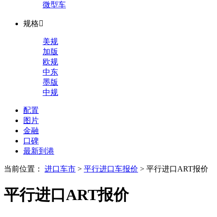
微型车
规格

美规
加版
欧规
中东
墨版
中规
配置
图片
金融
口碑
最新到港
当前位置：
进口车市
>
平行进口车报价
>
平行进口ART报价
平行进口ART报价