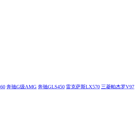
60
奔驰G级AMG
奔驰GLS450
雷克萨斯LX570
三菱帕杰罗V97