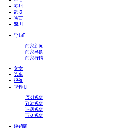
重庆
苏州
武汉
陕西
深圳
导购

商家新闻
商家导购
商家行情
文章
选车
报价
视频

原创视频
到港视频
评测视频
百科视频
经销商