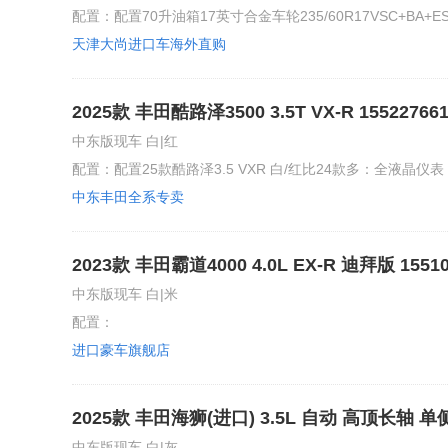
配置：配置70升油箱17英寸合金车轮235/60R17VSC+BA
天津大尚进口车海外直购
2025款 丰田酷路泽3500 3.5T VX-R 155
欢迎电话咨询现车情况
中东版现车 白|红
配置：配置25款酷路泽3.5 VXR 白/红比24款多：全液晶仪表 
中东丰田全系专卖
2023款 丰田霸道4000 4.0L EX-R 迪拜版 
支持全国分期付款
中东版现车 白|米
配置：
进口豪车旗舰店
2025款 丰田海狮(进口) 3.5L 自动 高顶长轴 单
步）可零首付 全国上牌 支持分期 可视频验车 
中东版现车 白|灰