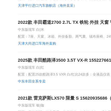
天津平行进口汽车旗帜店（海外直采）
2022款 丰田霸道2700 2.7L TX 铁轮 外挂 天
视频验车 价格变动快 欢迎电话咨询现车情况
中东版现车 白|米
配置：7座、天窗、冰箱、外挂备胎、两气囊、绒布座椅、245/7
天津大尚进口车海外直购
2025款 丰田酷路泽3500 3.5T VX-R 155
欢迎电话咨询现车情况
中东版现车 白|红
配置：配置25款酷路泽3.5 VXR 白/红比24款多：全液晶仪表 
中东丰田全系专卖
2021款 雷克萨斯LX570 限量 S 1562093
消费 国六排放 全国上牌 支持全国分期购车
中东版现车 银|咖