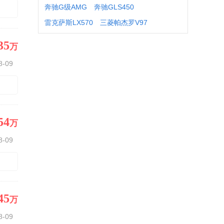
奔驰G级AMG
奔驰GLS450
雷克萨斯LX570
三菱帕杰罗V97
35
万
8-09
54
万
8-09
45
万
8-09