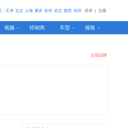
门：
天津
北京
上海
重庆
苏州
武汉
陕西
深圳
登录
|
注册
视频
经销商
车型
规格


