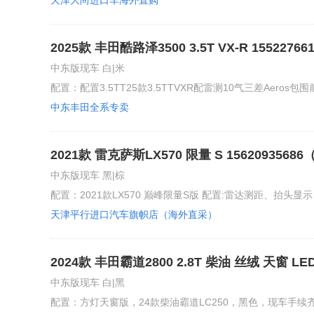
天津大尚进口车海外直购
2025款 丰田酷路泽3500 3.5T VX-R 155
欢迎电话咨询现车情况
中东版现车 白|米
配置：配置3.5TT25款3.5TTVXR配雷测10气三差Aeros包
中东丰田全系专卖
2021款 雷克萨斯LX570 限量 S 1562093
消费 国六排放 全国上牌 支持全国分期购车
中东版现车 黑|棕
配置：2021款LX570 巅峰限量S版 配置:雷达测距、抬头显
天津平行进口汽车旗帜店（海外直采）
2024款 丰田霸道2800 2.8T 柴油 丝绒 天窗 L
国定金发车，支持全国分期付款
中东版现车 白|黑
配置：方灯天窗版，24款柴油霸道LC250，黑色，现车手续齐，2