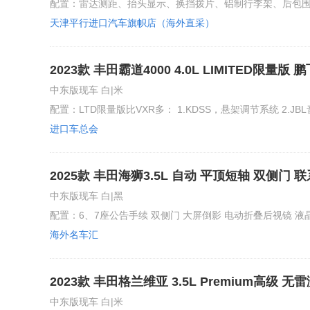
配置：雷达测距、抬头显示、换挡拨片、铝制行李架、后包围镀
天津平行进口汽车旗帜店（海外直采）
2023款 丰田霸道4000 4.0L LIMITED限量版
金发车，支持全国分期付款
中东版现车 白|米
配置：LTD限量版比VXR多： 1.KDSS，悬架调节系统 2.JBL音
进口车总会
2025款 丰田海狮3.5L 自动 平顶短轴 双侧门 
首付 全国上牌 支持分期 可视频验车 可定金发
中东版现车 白|黑
配置：6、7座公告手续 双侧门 大屏倒影 电动折叠后视镜 液
海外名车汇
2023款 丰田格兰维亚 3.5L Premium高级 无
价格变动快 欢迎电话咨询现车情况
中东版现车 白|米