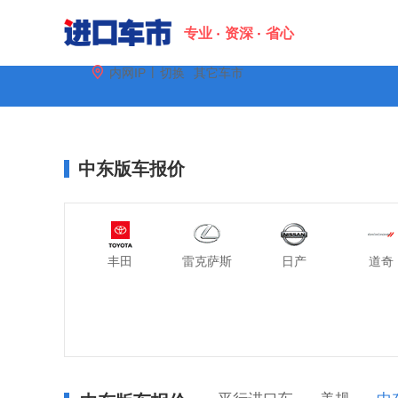
专业
资深
省心
|

内网IP
切换
其它车市
配置
图片
金融
口碑
中东版车报价
丰田
雷克萨斯
日产
道奇